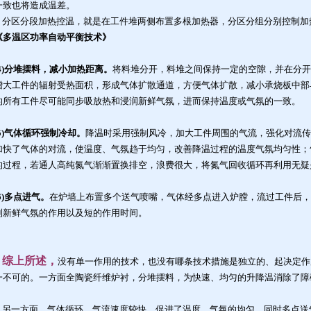
一致也将造成温差。
分区分段加热控温，就是在工件堆两侧布置多根加热器，分区分组分别控制加
《多温区功率自动平衡技术》
(4)分堆摆料，减小加热距离。
将料堆分开，料堆之间保持一定的空隙，并在分开
增大工件的辐射受热面积，形成气体扩散通道，方便气体扩散，减小承烧板中部
的所有工件尽可能同步吸放热和浸润新鲜气氛，进而保持温度或气氛的一致。
(5)气体循环强制冷却。
降温时采用强制风冷，加大工件周围的气流，强化对流传
加快了气体的对流，使温度、气氛趋于均匀，改善降温过程的温度气氛均匀性；
的过程，若通人高纯氮气渐渐置换排空，浪费很大，将氮气回收循环再利用无疑
(6)多点进气。
在炉墙上布置多个送气喷嘴，气体经多点进入炉膛，流过工件后，
到新鲜气氛的作用以及短的作用时间。
综上所述，
没有单一作用的技术，也没有哪条技术措施是独立的、起决定作
一不可的。一方面全陶瓷纤维炉衬，分堆摆料，为快速、均匀的升降温消除了障
另一方面，气体循环，气流速度较快，促进了温度、气氛的均匀，同时多点送