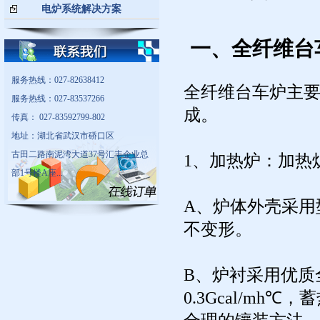
电炉系统解决方案
一、全纤维台
服务热线：027-82638412
全纤维台车炉主
服务热线：027-83537266
成。
传真： 027-83592799-802
地址：湖北省武汉市硚口区
古田二路南泥湾大道37号汇丰企业总
1、加热炉：加热
部1号楼A座...
A、炉体外壳采用
不变形。
B、炉衬采用优质
0.3Gcal/mh