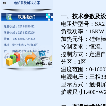
电炉系统解决方案
一、技术参数及
电阻炉型号：SX2－
服务热线：027-82638412
负载功率：15KW
服务热线：027-83537266
加热元件：硅钼棒1
传真： 027-83592799-802
地址：湖北省武汉市硚口区
控制要求：恒流
古田二路南泥湾大道37号汇丰企业总
控制方式：定温
部1号楼A座...
分区：1区
温度范围：0-160
电源电压：三相38
显示方式：触摸
炉膛尺寸L400*W20