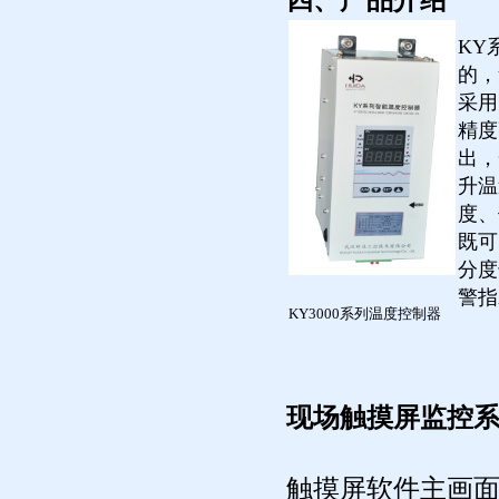
四、产品介绍
KY
的，
采用
精度
出，
升温
度、
既可
分度
警指
KY3000系列温度控制器
现场触摸屏监控
触摸屏软件主画