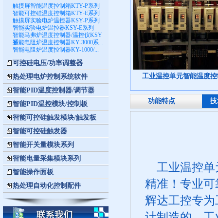
触摸屏智能温度控制箱KTY-P系列
智能可控硅温度控制箱KTY-E系列
触摸屏实验电炉温控器KSY-P系列
智能实验电炉温控器KSY-E系列
智能马弗炉温度控制器/温控仪KSY
系...
智能电阻炉温度控制器KY-3000系...
智能电阻炉温度控制器KY-1000/...
可控硅电压/功率调整器
工业温控单元智能温度控制
热处理电炉控制系统软件
智能PID温度控制器/调节器
功能特点
技
智能PID温控模块/控制板
智能可控硅触发模块/触发板
智能可控硅触发器
智能开关量模块系列
智能电量采集模块系列
工业温控单元
智能操作面板
精准！专业可
热处理自动化控制配件
辉达工控专为
计制造的。工