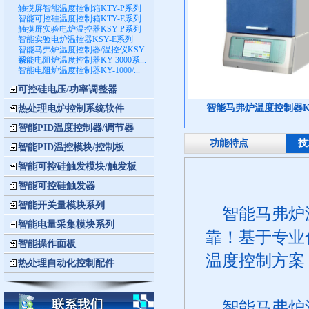
触摸屏智能温度控制箱KTY-P系列
智能可控硅温度控制箱KTY-E系列
触摸屏实验电炉温控器KSY-P系列
智能实验电炉温控器KSY-E系列
智能马弗炉温度控制器/温控仪KSY
系...
智能电阻炉温度控制器KY-3000系...
智能电阻炉温度控制器KY-1000/...
可控硅电压/功率调整器
智能马弗炉温度控制器KSY
热处理电炉控制系统软件
智能PID温度控制器/调节器
功能特点
技
智能PID温控模块/控制板
智能可控硅触发模块/触发板
智能可控硅触发器
智能开关量模块系列
智能马弗炉温
智能电量采集模块系列
靠！基于专业
智能操作面板
温度控制方案
热处理自动化控制配件
智能马弗炉温