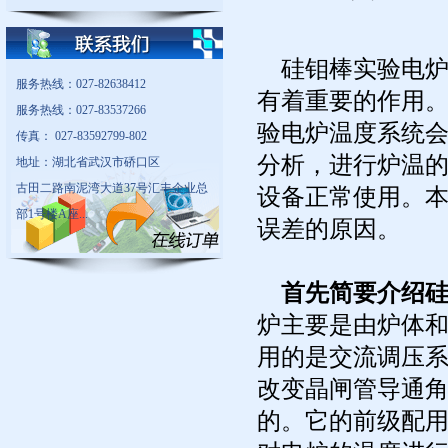
硅钼棒实验电炉
服务热线：027-82638412
有着重要的作用
服务热线：027-83537266
验电炉温度系统
传真： 027-83592799-802
分析，进行炉温
地址：湖北省武汉市硚口区
古田二路南泥湾大道37号汇丰企业总
设备正常使用。
部1号楼A座...
误差的原因。
首先简要介绍硅
炉主要是由炉体
用的是交流调压
改变晶闸管导通
的。它的前级配用